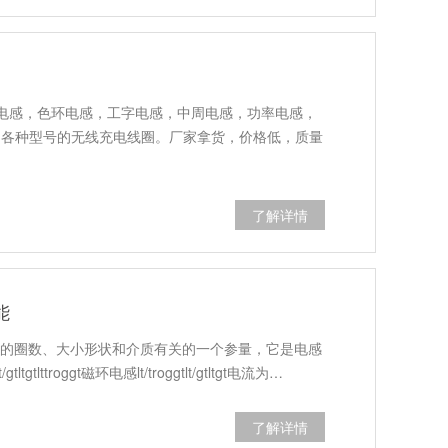
电感，色环电感，工字电感，中周电感，功率电感，
，各种型号的无线充电线圈。厂家拿货，价格低，质量
了解详情
能
线圈的圈数、大小形状和介质有关的一个参量，它是电感
ttroggt磁环电感lt/troggtlt/gtltgt电流为…
了解详情