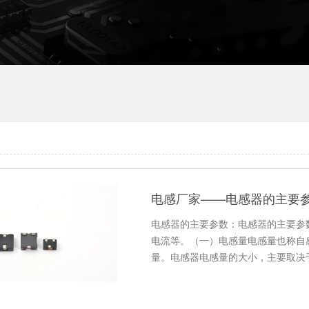
电感厂家——电感器的主要
电感器的主要参数：电感器的主要参
电流等。（一）电感量电感量也称自
量。电感器电感量的大小，主要取决