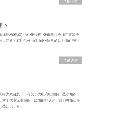
了解详情
用 ？
线结构(电路)中的RF噪声,RF能量是叠加在直流传
分是需要的有用信号,而射频RF能量却是无用的电磁
…
了解详情
天给大家普及一下有关于大电流电感的一些小知识，
，对于大电流电感的一些性能和认识，我们可能还存
一些知识，希…