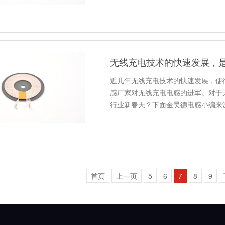
无线充电技术的快速发展，
近几年无线充电技术的快速发展，使
感厂家对无线充电电感的进军。对于
行业新春天？下面金昊德电感小编来
首页
上一页
5
6
7
8
9