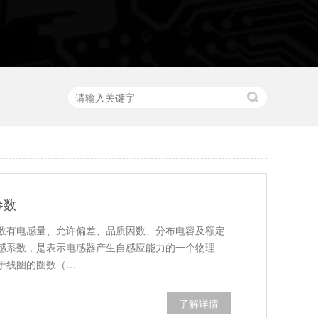
参数
数有电感量、允许偏差、品质因数、分布电容及额定
感系数，是表示电感器产生自感应能力的一个物理
于线圈的圈数（…
了解详情