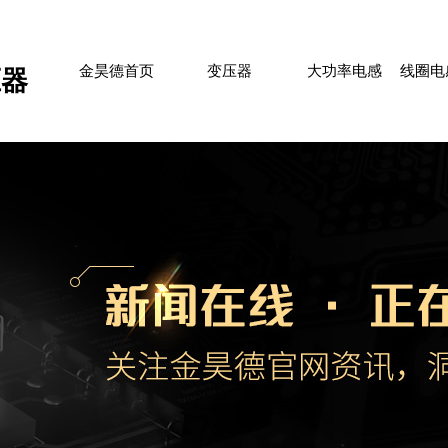
HOME
PLANAR TRANSFORMER
FLAT INDUCTOR
COIL
金昊德首页
变压器
大功率电感
线圈电
压器
SUBSTATION
分站信息