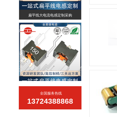
扁平线大电流电感定制采购
PQ扁平线电感规格书
全国服务热线
13724388868