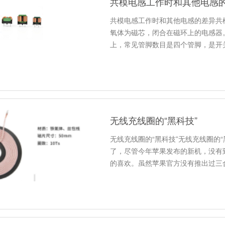
共模电感工作时和其他电感
共模电感工作时和其他电感的差异共
氧体为磁芯，闭合在磁环上的电感器
上，常见管脚数目是四个管脚，是开
无线充线圈的“黑科技”
无线充线圈的“黑科技”无线充线圈的
了，尽管今年苹果发布的新机，没有
的喜欢。虽然苹果官方没有推出过三