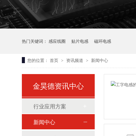
热门关键词：
感应线圈
贴片电感
磁环电感
您的位置：
首页
资讯频道
新闻中心
>
>
金昊德资讯中心
工字芯电感定制采购厂家
行业应用方案
新闻中心