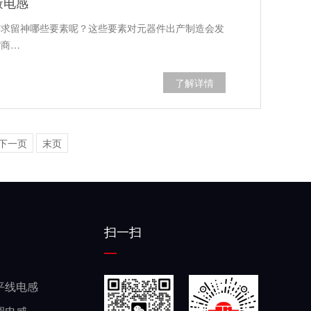
蔽电感
需求留神哪些要素呢？这些要素对元器件出产制造会发
货商…
了解详情
下一页
末页
扫一扫
平线电感