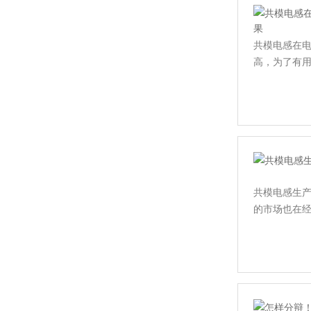
共模电感在电
高，为了有
高频变压器
共模电感生
的市场也在