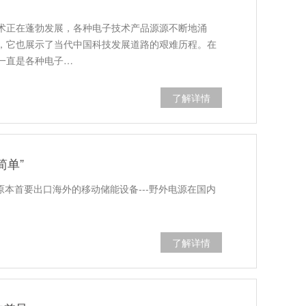
术正在蓬勃发展，各种电子技术产品源源不断地涌
，它也展示了当代中国科技发展道路的艰难历程。在
一直是各种电子…
了解详情
简单”
原本首要出口海外的移动储能设备---野外电源在国内
了解详情