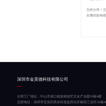
怎样分辩！
生哪些影响
功率贴片电感一站式采购定制厂家
深圳市金昊德科技有限公司
无线充电线圈厂家定制
分部工厂地址：中山市港口镇游戏游艺文化产业园16栋4楼
总部地址：深圳市宝安区西乡街道盐田社区银田工业区A6栋40