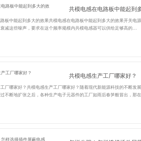
共模电感在电路板中能起到
路板中能起到多大的效果共模电感在电路板中能起到多大的效果开关电源产生
用衰减这些噪声，要求在这个频率规模内共模电感器可以供给足够高的…
共模电感生产工厂哪家好？
产工厂哪家好？共模电感生产工厂哪家好？随着现代新能源科技的不断发
经过不断地扩张之后，各种生产电子元器件的工厂如雨后春笋般冒出，那