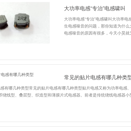
大功率电感“专治”电感啸叫
大功率电感“专治”电感啸叫大功率电
生电感噪音的问题，那你知道为什么
电感噪音的原因有很多，今天小昊就
常见的贴片电感有哪几种类
电感有哪几种类型常见的贴片电感有哪几种类型贴片电感又称为功率电感
，即绕线型、叠层型、织造型和薄膜片式电感器。前者是传统绕线电感器小