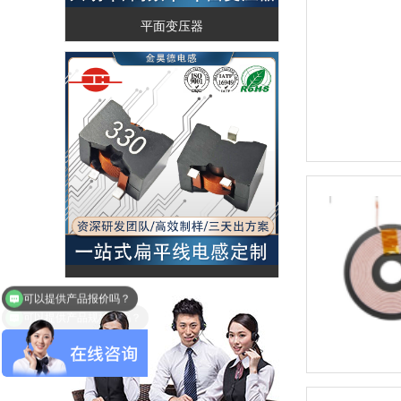
平面变压器
可以提供产品报价吗？
扁平线大电流电感定制采购
可以提供产品规格书吗？