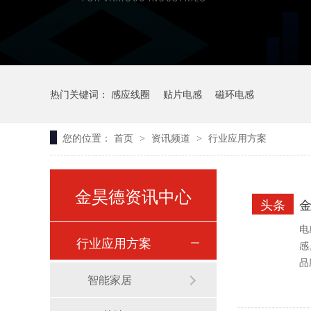
热门关键词：
感应线圈
贴片电感
磁环电感
您的位置：
首页
资讯频道
行业应用方案
>
>
金昊德资讯中心
头条
电
行业应用方案
感
品
智能家居