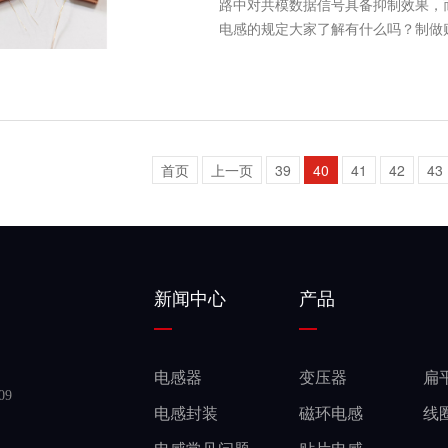
路中对共模数据信号具备抑制效果，
电感的规定大家了解有什么吗？制做
首页
上一页
39
40
41
42
43
新闻中心
产品
电感器
变压器
扁
9
电感封装
磁环电感
线