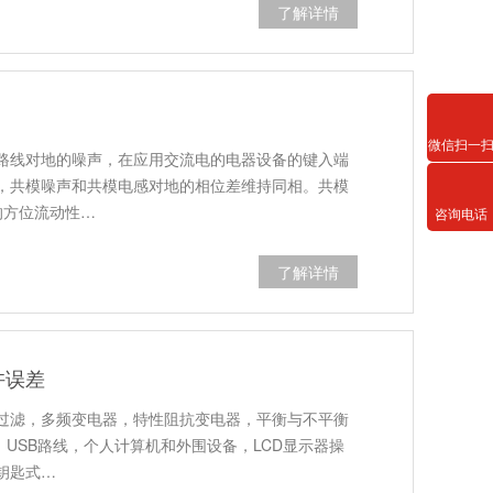
了解详情
微信扫一
路线对地的噪声，在应用交流电的电器设备的键入端
，共模噪声和共模电感对地的相位差维持同相。共模
的方位流动性…
咨询电话
了解详情
许误差
过滤，多频变电器，特性阻抗变电器，平衡与不平衡
，USB路线，个人计算机和外围设备，LCD显示器操
钥匙式…