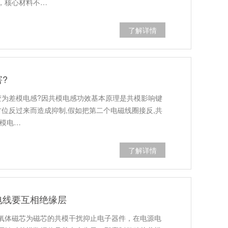
，核心材料不…
了解详情
?
变为差模电感?因共模电感功效基本原理是共模影响键
位反过来而造成抑制,假如把第二个电磁线圈接反,共
差模电…
了解详情
电线要互相绝缘层
氧体磁芯为磁芯的共模干扰抑止电子器件，在电源电