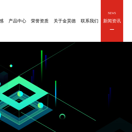
PRODUCT
CIHUAN
ABOUT
CONTACT
NEWS
感
产品中心
荣誉资质
关于金昊德
联系我们
新闻资讯