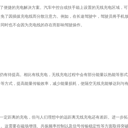
了便捷的充电解决方案。汽车中控台或扶手箱上设置的无线充电区域，可
避免了因插拔充电线而分散注意力。例如，在长途驾驶中，驾驶员将手机
，同时也不会因为充电线的存在而影响驾驶操作。
仍有待提高。相比有线充电，无线充电过程中会有部分能量以热能等形式
路等方式，提高能量传输效率，减少能量损耗，使隔空无线充能够达到与
一定距离的充电，但与人们理想中的远距离无线充电还有差距。进一步拓
向。这需要在磁场增强、共振频率控制以及信号传输稳定性等方面取得突