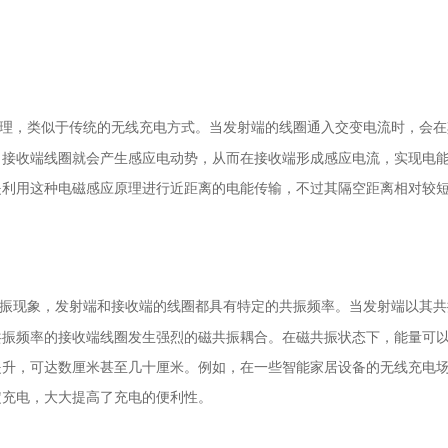
理，类似于传统的无线充电方式。当发射端的线圈通入交变电流时，会在
，接收端线圈就会产生感应电动势，从而在接收端形成感应电流，实现电
是利用这种电磁感应原理进行近距离的电能传输，不过其隔空距离相对较
振现象，发射端和接收端的线圈都具有特定的共振频率。当发射端以其共
共振频率的接收端线圈发生强烈的磁共振耦合。在磁共振状态下，能量可
提升，可达数厘米甚至几十厘米。例如，在一些智能家居设备的无线充电
定充电，大大提高了充电的便利性。