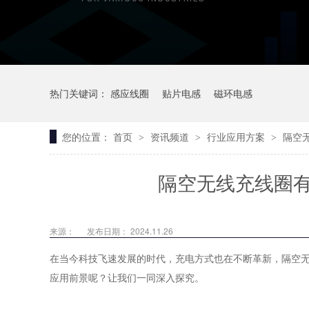
热门关键词：
感应线圈
贴片电感
磁环电感
您的位置：
首页
资讯频道
行业应用方案
隔空
>
>
>
隔空无线充线圈
来源：
发布日期： 2024.11.26
在当今科技飞速发展的时代，充电方式也在不断革新，隔空
应用前景呢？让我们一同深入探究。