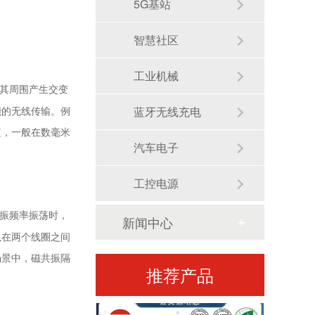
5G基站
智慧社区
工字芯电感定制采购厂家
工业机械
其周围产生交变
蓝牙无线充电
能的无线传输。例
短，一般在数毫米
汽车电子
工控电源
振频率振荡时，
新闻中心
以在两个线圈之间
场景中，磁共振隔
大磁环电感定制
推荐产品