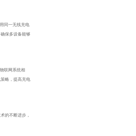
用同一无线充电
，确保多设备能够
无线充电线圈厂家定制
物联网系统相
电策略，提高充电
技术的不断进步，
电感线圈一站式定制采购厂家