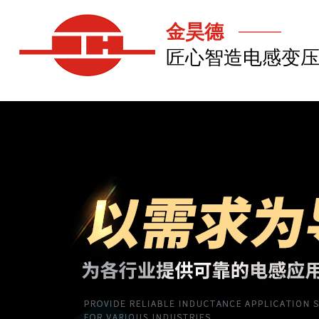
金昊德
匠心智造电感变