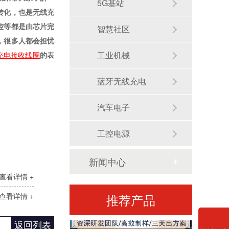
5G基站
转化，也是无线充
控等都是由芯片完
智慧社区
，很多人都会担忧
工业机械
充电接收线圈
的表
蓝牙无线充电
双线圈无线充线圈
汽车电子
工控电源
新闻中心
查看详情 +
查看详情 +
推荐产品
返回列表