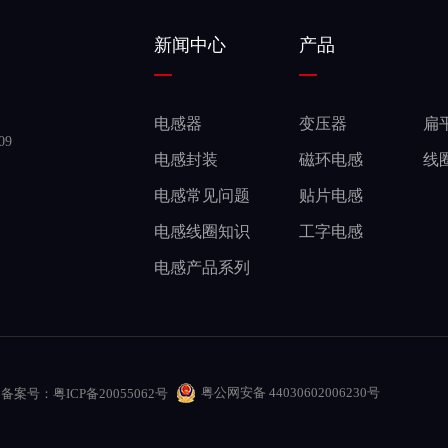
新闻中心
产品
电感器
变压器
扁
9
电感封装
磁环电感
线
电感常见问题
贴片电感
电感线圈知识
工字电感
电感产品系列
粤公网安备 44030602006230号
备案号：
粤ICP备20055062号