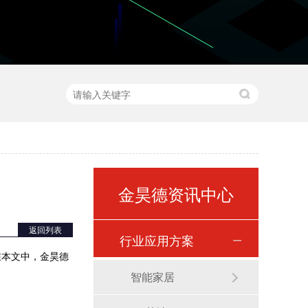
金昊德资讯中心
返回列表
行业应用方案
在本文中，
金昊德
智能家居