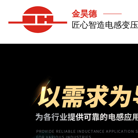
金昊德
匠心智造电感变