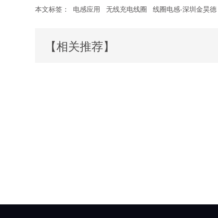
本文标签：
电感应用
无线充电线圈
线圈电感-深圳金昊德
【相关推荐】