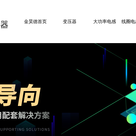
HOME
PLANAR TRANSFORMER
FLAT INDUCTOR
COIL
金昊德首页
变压器
大功率电感
线圈电
压器
SUBSTATION
分站信息