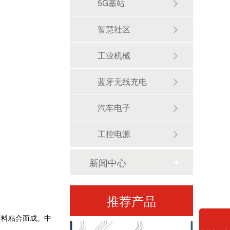
5G基站
工字芯电感定制采购厂家
智慧社区
工业机械
蓝牙无线充电
汽车电子
工控电源
新闻中心
大磁环电感定制
推荐产品
资料粘合而成。中