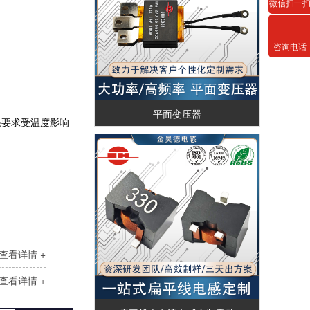
微信扫一
咨询电话
平面变压器
果要求受温度影响
查看详情 +
查看详情 +
扁平线大电流电感定制采购