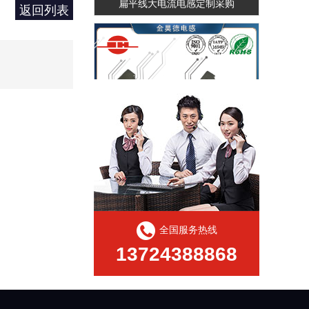
返回列表
PQ扁平线电感规格书
全国服务热线
13724388868