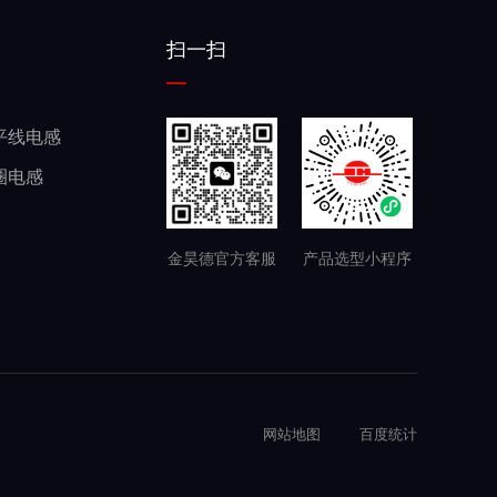
扫一扫
高频变压器(无骨架)
平线电感
圈电感
金昊德官方客服
产品选型小程序
网站地图
百度统计
高频变压器