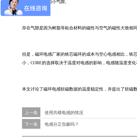
间有很多很多的小气隙。
存在气隙是因为树脂等粘合材料的磁性与空气的磁性大致相
但是，磁环电感厂家的铁芯磁环的成本与空心电感相比，铁
小，
CORE
的选择取决于温度对电感的影响，电感随温度变化
本文讨论了磁环电感软磁数据的温度稳定性，并提出了软磁
上一条
使用共模电感的情况
下一条
电感分正负极吗？