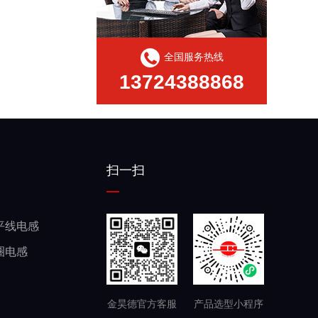
全国服务热线
13724388868
PQ扁平线电感规格书
扫一扫
平线电感
圈电感
高频变压器(无骨架)
金昊德官方客服
产品选型小程序