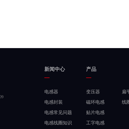
新闻中心
产品
电感器
变压器
扁
9
电感封装
磁环电感
线
电感常见问题
贴片电感
电感线圈知识
工字电感