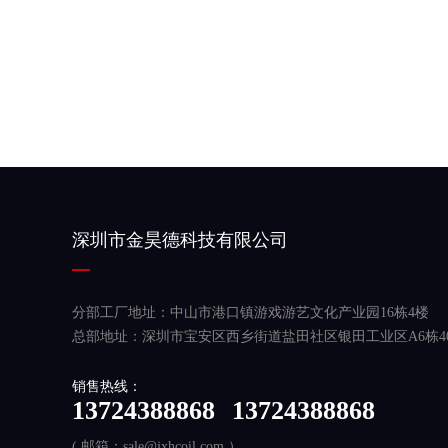
深圳市金昊德科技有限公司
分部工厂地址：中山市港口镇游戏游艺文化产业园16栋4楼
总部地址：深圳市宝安区西乡街道盐田社区银田工业区A6栋40
销售热线：
13724388868
13724388868
( 邮箱：sale@jxhcoil.com ）