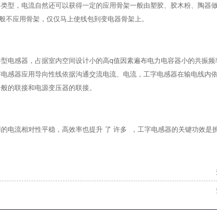
器类型，电流自然还可以获得一定的应用骨架一般由塑胶、胶木粉、陶器
一般不应用骨架，仅仅马上使线包到变电器骨架上。
型电感器，占据室内空间设计小的高q值因素遍布电力电容器小的共振频
字电感器应用导向性线依据沟通交流电流、电流，工字电感器在输电线内
一般的联接和电源变压器的联接。
的电流相对性平稳，高效率也提升 了 许多 ，工字电感器的关键功效是