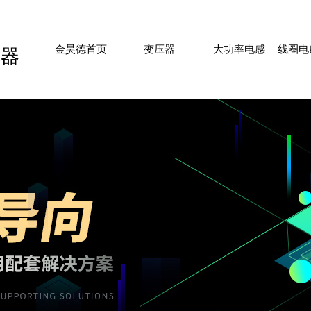
HOME
PLANAR TRANSFORMER
FLAT INDUCTOR
COIL
金昊德首页
变压器
大功率电感
线圈电
压器
SUBSTATION
分站信息