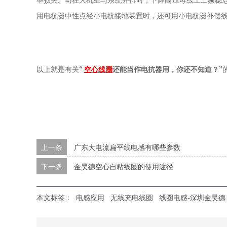
用电抗器中性点经小电抗接地装置时，还可用小电抗器补偿
以上就是有关
“
空心线圈
还能当作电抗器用，你还不知道？
”
上一条
广东大电流扁平线电感有哪些参数
下一条
金昊德空心自粘线圈的使用途径
本文标签：
电感应用
无线充电线圈
线圈电感-深圳金昊德