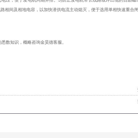
线路相间及相地电容，以加快潜供电流主动熄灭，便于选用单相快速重合
的悉数知识，概略咨询金昊德客服。