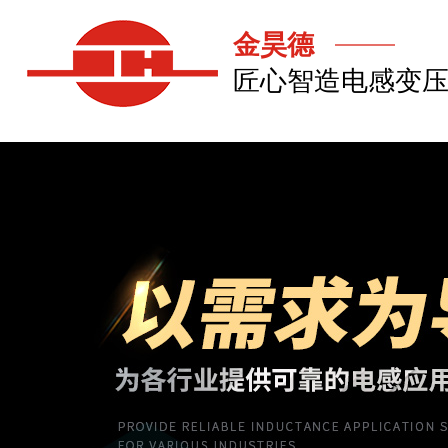
金昊德
匠心智造电感变