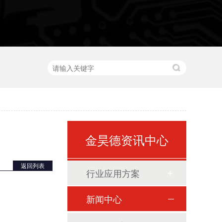
工字芯电感定制采购厂家
金昊德资讯中心
返回列表
行业应用方案
大磁环电感定制
新闻中心