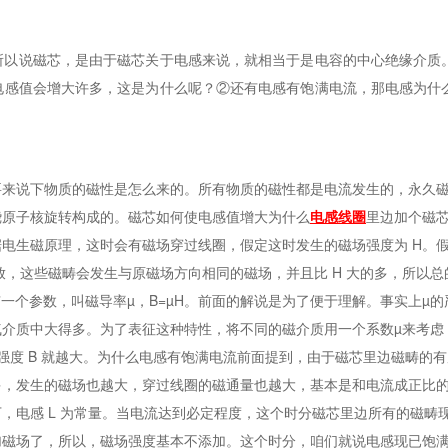
所以说磁芯，是由于磁芯关于电感来说，就相当于是电容的中心绝缘介质
电感值会增大许多，这是为什么呢？
②还有电感有饱满电流，那电感为什
要来说下物质的磁性是怎么来的。所有物质的磁性都是电流发生的，永久
绕原子核旋转构成的。磁芯如何使电感值增大为什么
电感线圈
里边加个磁
据电生磁原理，这时会有磁场穿过线圈，假定这时发生的磁场强度为
H。
放，这些磁畴会发生与原磁场方向相同的磁场，并且比 H 大的多，所以
一个参数，叫磁导率µ，B=µH。前面的解说是为了便于理解。事实上µ
介质中大得多。为了表征这种特性，将不同的磁介质用一个系数µ来考虑
强度 B 就越大。为什么电感有饱满电流前面提到，由于磁芯里边磁畴的
多，发生的磁场也越大，穿过线圈的磁通量也越大，基本是和电流成正比
，电感 L 为常量。当电流达到必定程度，这个时分磁芯里边所有的磁畴
加磁场了，所以，磁场强度基本不添加。这个时分，咱们就说电感现已饱