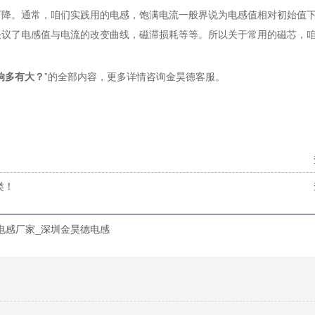
降。通常，咱们实践用的电感，饱满电流一般界说为电感值相对初始值下降
决议了电感值与电流的改变曲线，磁滞损耗等等。所以关于常用的磁芯，
响多有大？
”的全部内容，更多详情咨询金昊德客服。
类！
电感厂家_深圳金昊德电感