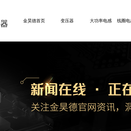
HOME
PLANAR TRANSFORMER
FLAT INDUCTOR
COIL
金昊德首页
变压器
大功率电感
线圈电
压器
SUBSTATION
分站信息