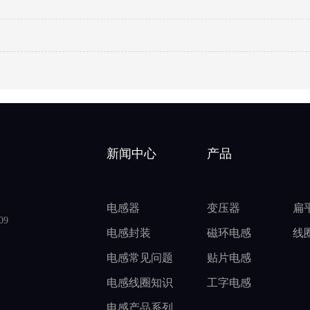
新闻中心
产品
电感器
变压器
扁
9
电感封装
磁环电感
线
电感常见问题
贴片电感
电感线圈知识
工字电感
电感产品系列