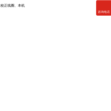
性校正线圈、本机
咨询电话
高频变压器(无骨架)