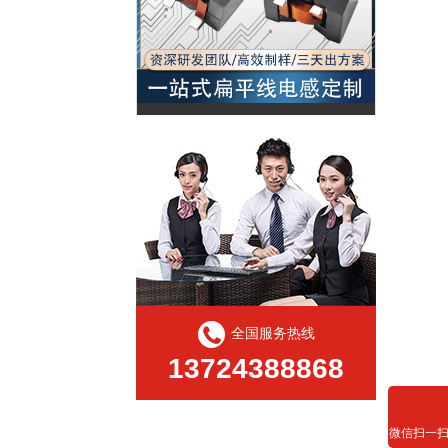
扁平线大电流电感定制采购
全国服务热线
13724388868
PQ扁平线电感规格书
微信扫一